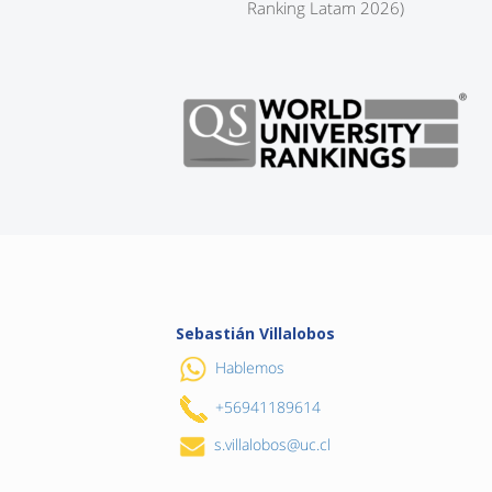
Ranking Latam 2026)
Sebastián Villalobos
Hablemos
+56941189614
s.villalobos@uc.cl