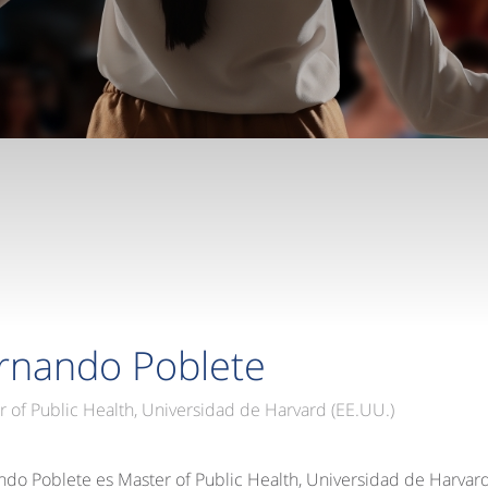
rnando Poblete
r of Public Health, Universidad de Harvard (EE.UU.)
ndo Poblete es Master of Public Health, Universidad de Harvard