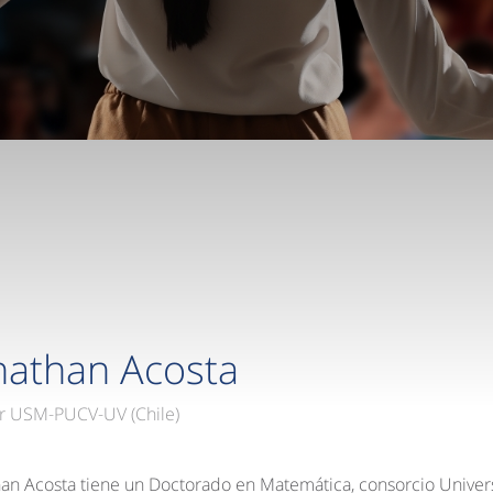
nathan Acosta
r USM-PUCV-UV (Chile)
han Acosta tiene un Doctorado en Matemática, consorcio Univer