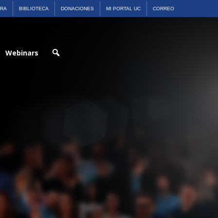
ARA
BIBLIOTECA
DONACIONES
MI PORTAL UC
CORREO
Webinars
Buscar