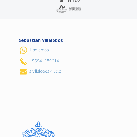
Sebastián Villalobos
Hablemos
+56941189614
s.villalobos@uc.cl