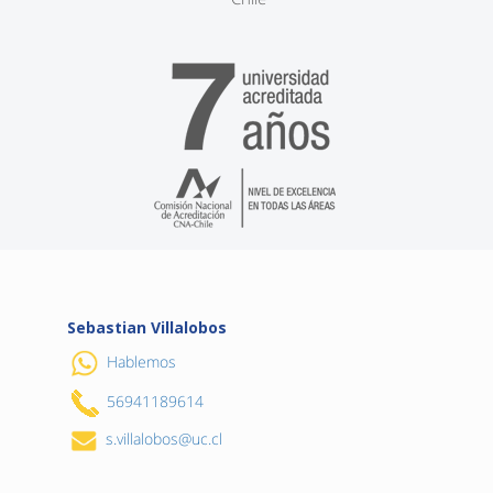
Sebastian Villalobos
Hablemos
56941189614
s.villalobos@uc.cl