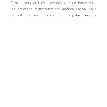
El programa también pone énfasis en el impacto de
los procesos migratorios en América Latina. Para
Gonzalo Valdivia, uno de los principales desafíos
actuales es avanzar hacia mejores formas de
convivencia en contextos de creciente diversidad
cultural.
“La migración no es una condición que en el próximo
tiempo tengamos que tomar en cuenta, es una
condición que ya está instalada con nosotros”,
afirma el profesor.
En ese contexto, destaca la importancia de formar
profesionales capaces de comprender la complejidad
de estos fenómenos desde una perspectiva amplia,
democrática y colaborativa.
“Los países se han transformado en verdaderos
crisoles de razas, de pieles, de lenguas y de formas