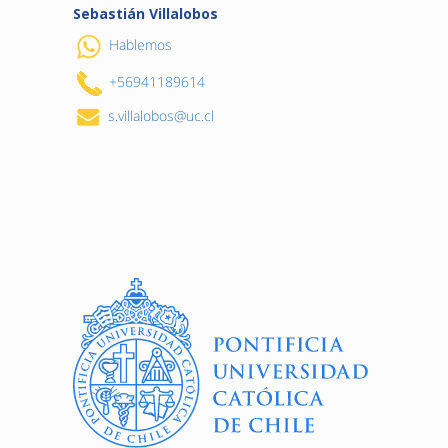
Sebastián Villalobos
Hablemos
+56941189614
s.villalobos@uc.cl